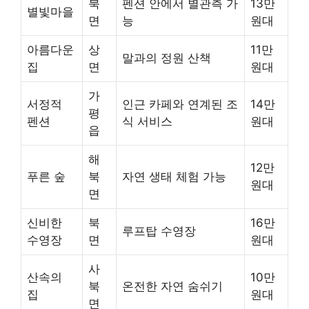
북
펜션 안에서 별관측 가
13만
별빛마을
면
능
원대
아름다운
상
11만
말과의 정원 산책
집
면
원대
가
서정적
인근 카페와 연계된 조
14만
평
펜션
식 서비스
원대
읍
해
12만
푸른 숲
북
자연 생태 체험 가능
원대
면
신비한
북
16만
루프탑 수영장
수영장
면
원대
사
산속의
10만
북
온전한 자연 숨쉬기
집
원대
면