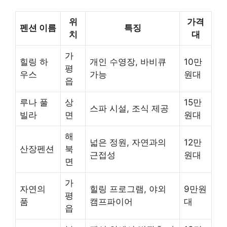
위
가격
펜션 이름
특징
치
대
가
힐링 하
개인 수영장, 바비큐
10만
평
우스
가능
원대
읍
루나 풀
상
15만
스파 시설, 조식 제공
빌라
면
원대
해
넓은 정원, 자연과의
12만
산장펜션
북
근접성
원대
면
가
자연의
힐링 프로그램, 야외
9만원
평
품
캠프파이어
대
읍