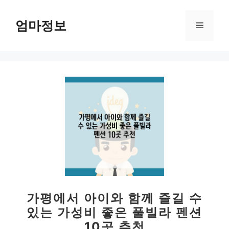
컨
텐
엄마정보
메
츠
로
뉴
건
너
뛰
기
가평에서 아이와 함께 즐길 수
있는 가성비 좋은 풀빌라 펜션
10곳 추천