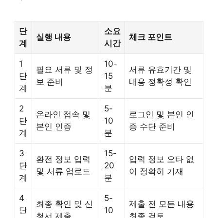
단
소요
실행 내용
체크 포인트
계
시간
1
10-
필요 서류 및 정
서류 유효기간 및
단
15
보 준비
내용 정확성 확인
계
분
2
5-
온라인 접속 및
로그인 및 본인 인
단
10
본인 인증
증 수단 준비
계
분
3
15-
환전 정보 입력
입력 정보 오타 없
단
20
및 서류 업로드
이 정확히 기재
계
분
4
5-
최종 확인 및 신
제출 전 모든 내용
단
10
청서 제출
최종 검토