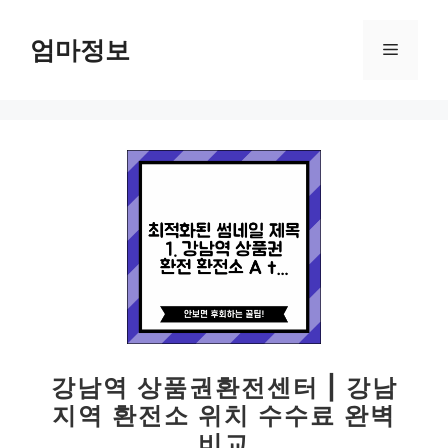
컨
텐
엄마정보
메
츠
로
뉴
건
너
뛰
기
강남역 상품권환전센터 | 강남
지역 환전소 위치 수수료 완벽
비교