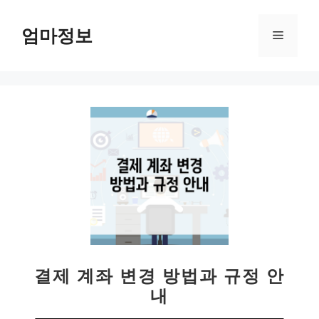
컨
텐
엄마정보
메
츠
로
뉴
건
너
뛰
기
결제 계좌 변경 방법과 규정 안
내