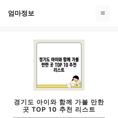
컨
텐
엄마정보
메
츠
로
뉴
건
너
뛰
기
경기도 아이와 함께 가볼 만한
곳 TOP 10 추천 리스트