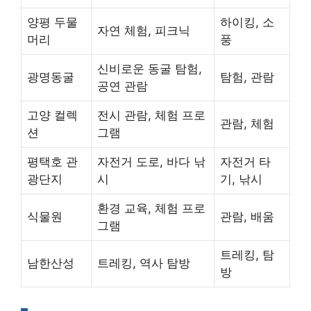
양평 두물
하이킹, 소
자연 체험, 피크닉
머리
풍
신비로운 동굴 탐험,
광명동굴
탐험, 관람
공연 관람
고양 컬렉
전시 관람, 체험 프로
관람, 체험
션
그램
평택호 관
자전거 도로, 바다 낚
자전거 타
광단지
시
기, 낚시
환경 교육, 체험 프로
식물원
관람, 배움
그램
트레킹, 탐
남한산성
트레킹, 역사 탐방
방