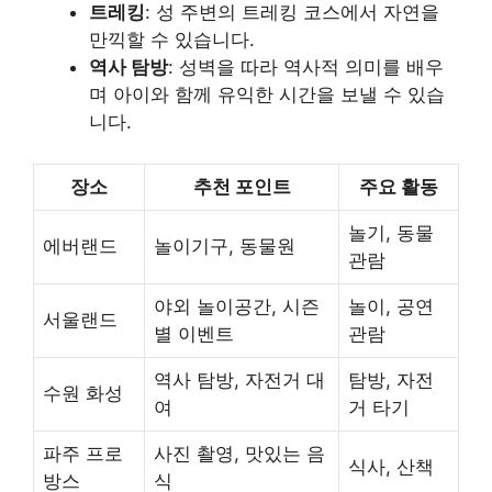
트레킹
: 성 주변의 트레킹 코스에서 자연을
만끽할 수 있습니다.
역사 탐방
: 성벽을 따라 역사적 의미를 배우
며 아이와 함께 유익한 시간을 보낼 수 있습
니다.
장소
추천 포인트
주요 활동
놀기, 동물
에버랜드
놀이기구, 동물원
관람
야외 놀이공간, 시즌
놀이, 공연
서울랜드
별 이벤트
관람
역사 탐방, 자전거 대
탐방, 자전
수원 화성
여
거 타기
파주 프로
사진 촬영, 맛있는 음
식사, 산책
방스
식