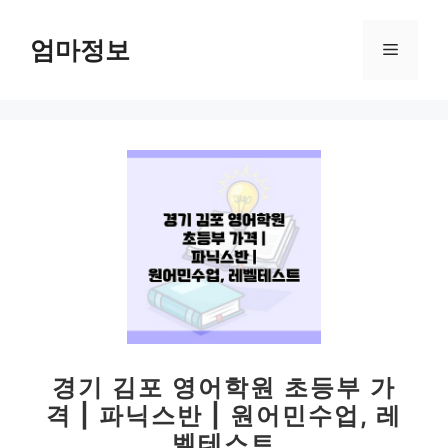
컨
텐
엄마정보
메
츠
로
뉴
건
너
뛰
기
경기 김포 영어학원 초등부 가
격 | 파닉스반 | 원어민수업, 레
벨테스트