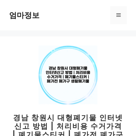
컨
텐
엄마정보
메
츠
로
뉴
건
너
뛰
기
경남 창원시 대형폐기물 인터넷
신고 방법 | 처리비용 수거가격
| 폐기물스티커 | 폐가전 폐가구