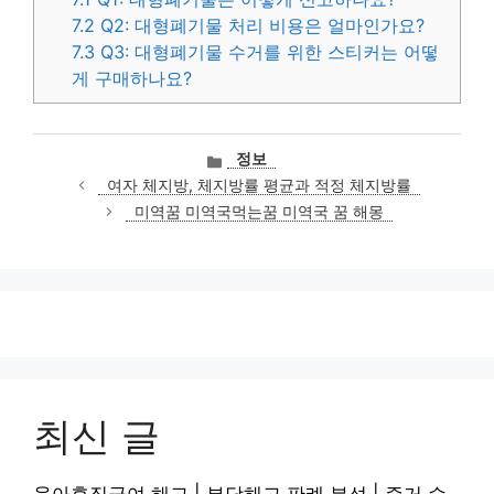
7.2
Q2: 대형폐기물 처리 비용은 얼마인가요?
7.3
Q3: 대형폐기물 수거를 위한 스티커는 어떻
게 구매하나요?
카
정보
테
여자 체지방, 체지방률 평균과 적정 체지방률
고
미역꿈 미역국먹는꿈 미역국 꿈 해몽
리
최신 글
육아휴직급여 해고 | 부당해고 판례 분석 | 증거 수