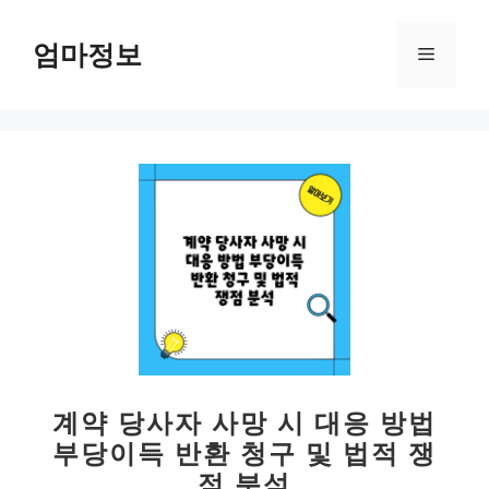
컨
텐
엄마정보
메
츠
로
뉴
건
너
뛰
기
계약 당사자 사망 시 대응 방법
부당이득 반환 청구 및 법적 쟁
점 분석