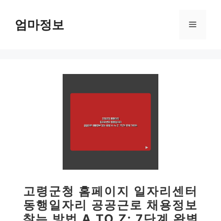
컨
텐
엄마정보
메
츠
로
뉴
건
너
뛰
기
고령군청 홈페이지 일자리센터
동행일자리 공공근로 채용정보
찾는 방법 A TO Z: 7단계 완벽