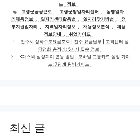
카
정보
테
태
고령군공공근로
,
고령군청일자리센터
,
동행일자
고
그
리채용정보
,
일자리센터활용법
,
일자리찾기방법
,
정
리
부지원일자리
,
지역일자리정보
,
채용정보분석
,
채용
정보안내
,
취업가이드
전주시 상하수도요금조회 | 전주 요금납부 | 고객센터 상
담전화 총정리: 5가지 필수 정보
K패스와 삼성페이 연동 방법 | 모바일 교통카드 설정 가이
드: 7단계 완벽가이드
최신 글