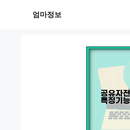
컨
텐
엄마정보
츠
로
건
너
뛰
기