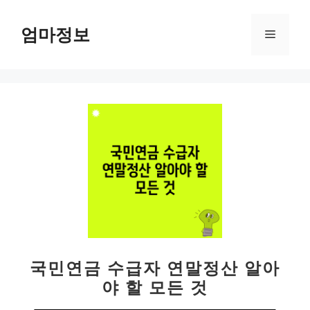
컨
텐
엄마정보
메
츠
로
뉴
건
너
뛰
기
국민연금 수급자 연말정산 알아
야 할 모든 것