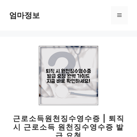
컨
텐
엄마정보
메
츠
로
뉴
건
너
뛰
기
근로소득원천징수영수증 | 퇴직
시 근로소득 원천징수영수증 발
급 요청