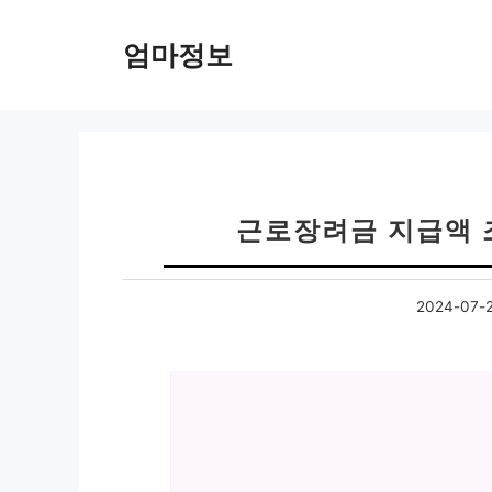
컨
텐
엄마정보
츠
로
건
너
뛰
기
근로장려금 지급액 
2024-07-