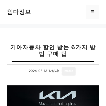
컨
텐
엄마정보
메
츠
로
뉴
건
너
뛰
기
기아자동차 할인 받는 6가지 방
법 구매 팁
2024-08-13
작성자:
media