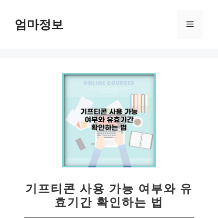
컨
텐
엄마정보
메
츠
로
뉴
건
너
뛰
기
기프티콘 사용 가능 여부와 유
효기간 확인하는 법