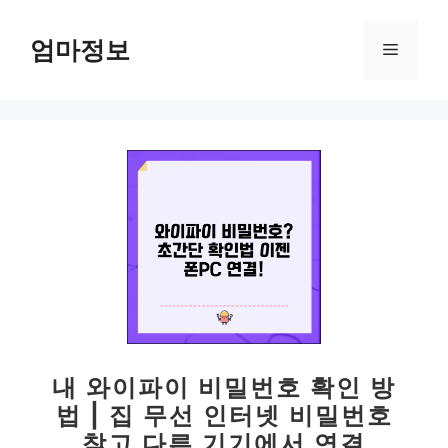
컨
텐
엄마정보
메
츠
로
뉴
건
너
뛰
기
내 와이파이 비밀번호 확인 방
법 | 집 무선 인터넷 비밀번호
찾고 다른 기기에서 연결