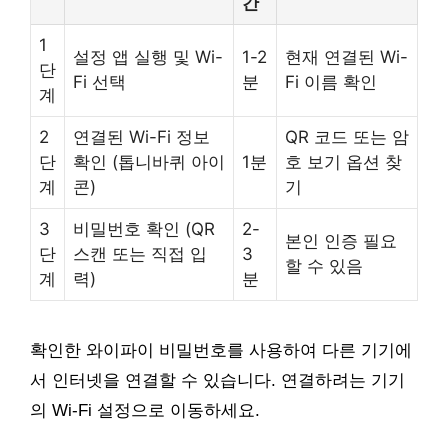
간
1
설정 앱 실행 및 Wi-
1-2
현재 연결된 Wi-
단
Fi 선택
분
Fi 이름 확인
계
2
연결된 Wi-Fi 정보
QR 코드 또는 암
단
확인 (톱니바퀴 아이
1분
호 보기 옵션 찾
계
콘)
기
3
비밀번호 확인 (QR
2-
본인 인증 필요
단
스캔 또는 직접 입
3
할 수 있음
계
력)
분
확인한 와이파이 비밀번호를 사용하여 다른 기기에
서 인터넷을 연결할 수 있습니다. 연결하려는 기기
의 Wi-Fi 설정으로 이동하세요.