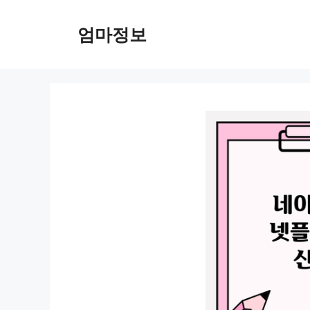
컨
텐
엄마정보
츠
로
건
너
뛰
기