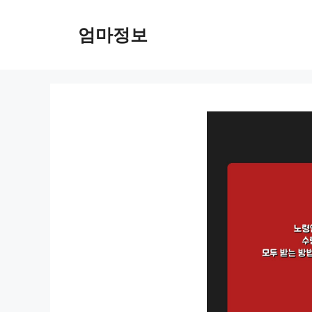
컨
텐
엄마정보
츠
로
건
너
뛰
기