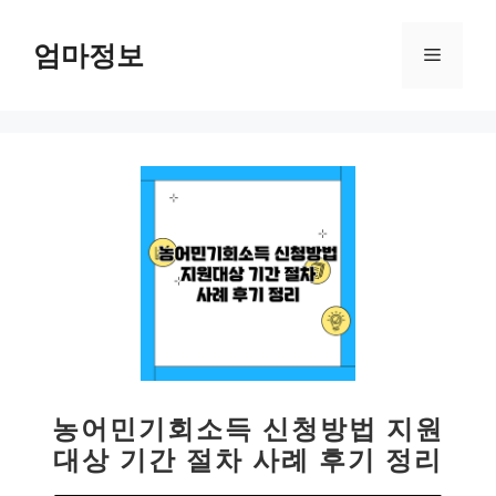
컨
텐
엄마정보
메
츠
로
뉴
건
너
뛰
기
농어민기회소득 신청방법 지원
대상 기간 절차 사례 후기 정리