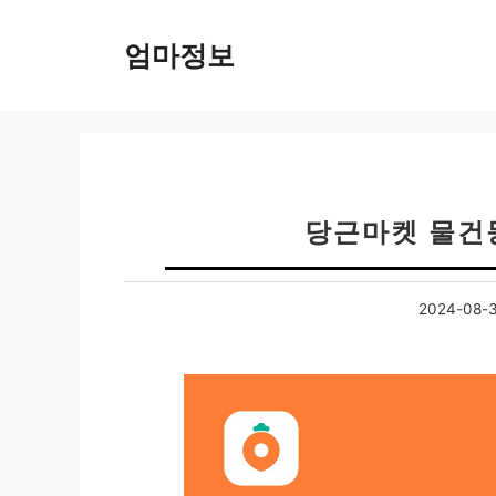
컨
텐
엄마정보
츠
로
건
너
뛰
기
당근마켓 물건
2024-08-