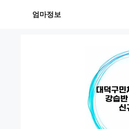
컨
텐
엄마정보
츠
로
건
너
뛰
기