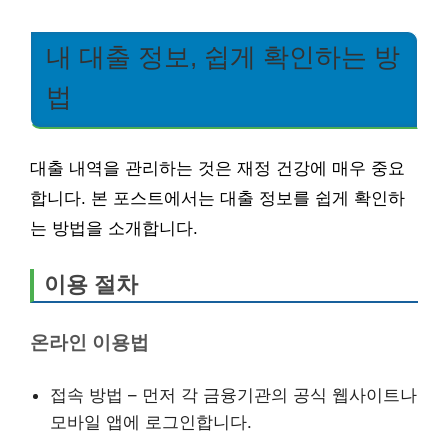
내 대출 정보, 쉽게 확인하는 방
법
대출 내역을 관리하는 것은 재정 건강에 매우 중요
합니다. 본 포스트에서는 대출 정보를 쉽게 확인하
는 방법을 소개합니다.
이용 절차
온라인 이용법
접속 방법 – 먼저 각 금융기관의 공식 웹사이트나
모바일 앱에 로그인합니다.