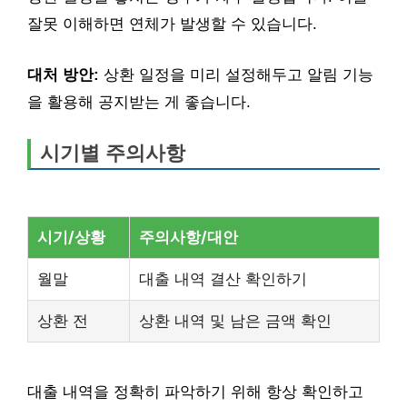
잘못 이해하면 연체가 발생할 수 있습니다.
대처 방안:
상환 일정을 미리 설정해두고 알림 기능
을 활용해 공지받는 게 좋습니다.
시기별 주의사항
시기/상황
주의사항/대안
월말
대출 내역 결산 확인하기
상환 전
상환 내역 및 남은 금액 확인
대출 내역을 정확히 파악하기 위해 항상 확인하고