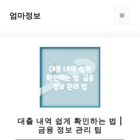
컨
텐
엄마정보
메
츠
로
뉴
건
너
뛰
기
대출 내역 쉽게 확인하는 법 |
금융 정보 관리 팁