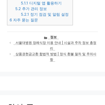
5.1.1
디지털 앱 활용하기
5.2
추가 관리 정보
5.2.1
정기 점검 및 알림 설정
6
자주 묻는 질문
카
정보
테
서울대병원 장례식장 이용 안내 | 시설과 주차 정보 총정
고
리
리
상품권현금교환 합법적 방법 | 정식 환불 절차 및 주의사
항