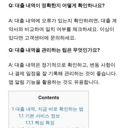
Q: 대출 내역이 정확한지 어떻게 확인하나요?
A: 대출 내역에 오류가 있는지 확인하려면, 대출 계
약서와 비교하여 일치 여부를 체크하세요. 이상이
있다면 고객센터에 문의하세요.
Q: 대출 내역을 관리하는 팁은 무엇인가요?
A: 대출 내역은 정기적으로 확인하고, 변동 사항이
나 결제 일정을 잘 기록해 관리하는 것이 좋습니다.
앱 알림 기능을 활용하는 것도 유용합니다.
Contents
1
대출 내역, 지금 바로 확인하는 법
1.1
기본 서비스 정보
1.1.1
핵심 특징