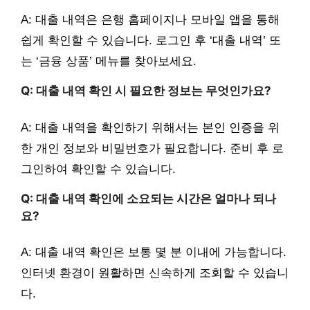
A: 대출 내역은 은행 홈페이지나 모바일 앱을 통해
쉽게 확인할 수 있습니다. 로그인 후 ‘대출 내역’ 또
는 ‘금융 상품’ 메뉴를 찾아보세요.
Q: 대출 내역 확인 시 필요한 정보는 무엇인가요?
A: 대출 내역을 확인하기 위해서는 본인 인증을 위
한 개인 정보와 비밀번호가 필요합니다. 준비 후 로
그인하여 확인할 수 있습니다.
Q: 대출 내역 확인에 소요되는 시간은 얼마나 되나
요?
A: 대출 내역 확인은 보통 몇 분 이내에 가능합니다.
인터넷 환경이 원활하면 신속하게 조회할 수 있습니
다.