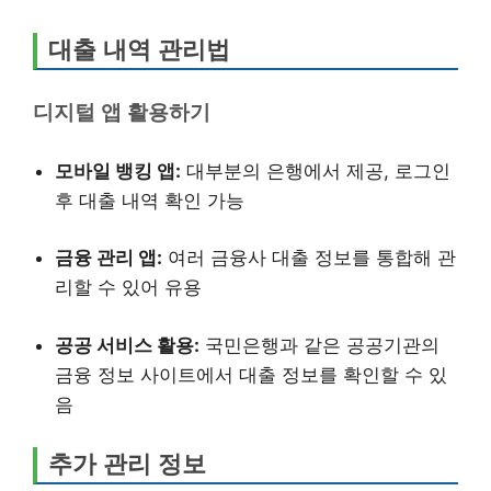
대출 내역 관리법
디지털 앱 활용하기
모바일 뱅킹 앱:
대부분의 은행에서 제공, 로그인
후 대출 내역 확인 가능
금융 관리 앱:
여러 금융사 대출 정보를 통합해 관
리할 수 있어 유용
공공 서비스 활용:
국민은행과 같은 공공기관의
금융 정보 사이트에서 대출 정보를 확인할 수 있
음
추가 관리 정보