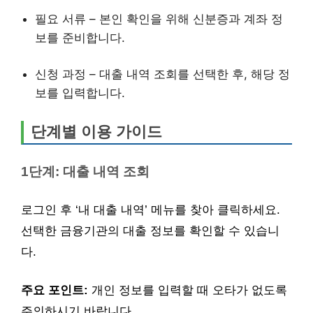
필요 서류 – 본인 확인을 위해 신분증과 계좌 정
보를 준비합니다.
신청 과정 – 대출 내역 조회를 선택한 후, 해당 정
보를 입력합니다.
단계별 이용 가이드
1단계: 대출 내역 조회
로그인 후 ‘내 대출 내역’ 메뉴를 찾아 클릭하세요.
선택한 금융기관의 대출 정보를 확인할 수 있습니
다.
주요 포인트:
개인 정보를 입력할 때 오타가 없도록
주의하시기 바랍니다.