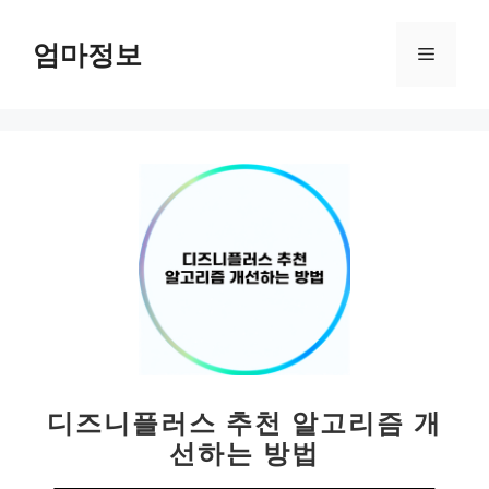
컨
텐
엄마정보
메
츠
로
뉴
건
너
뛰
기
디즈니플러스 추천 알고리즘 개
선하는 방법