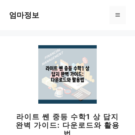
컨
텐
엄마정보
메
츠
로
뉴
건
너
뛰
기
라이트 쎈 중등 수학1 상 답지
완벽 가이드: 다운로드와 활용
법