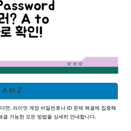
 to Z
다면, 라이엇 계정 비밀번호나 ID 문제 해결에 집중해
 해결 가능한 모든 방법을 상세히 안내합니다.