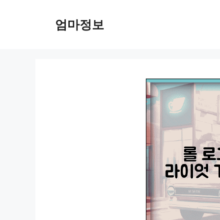
컨
텐
엄마정보
츠
로
건
너
뛰
기