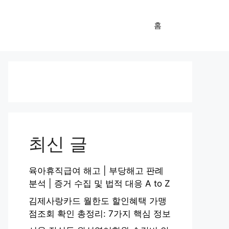
홈
최신 글
육아휴직급여 해고 | 부당해고 판례
분석 | 증거 수집 및 법적 대응 A to Z
김제사랑카드 월한도 할인혜택 가맹
점조회 확인 총정리: 7가지 핵심 정보