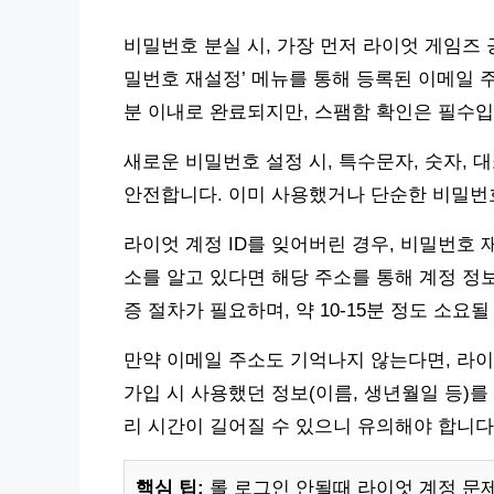
비밀번호 분실 시, 가장 먼저 라이엇 게임즈 
밀번호 재설정’ 메뉴를 통해 등록된 이메일 주
분 이내로 완료되지만, 스팸함 확인은 필수입
새로운 비밀번호 설정 시, 특수문자, 숫자,
안전합니다. 이미 사용했거나 단순한 비밀번
라이엇 계정 ID를 잊어버린 경우, 비밀번호
소를 알고 있다면 해당 주소를 통해 계정 정
증 절차가 필요하며, 약 10-15분 정도 소요될
만약 이메일 주소도 기억나지 않는다면, 라이
가입 시 사용했던 정보(이름, 생년월일 등)를
리 시간이 길어질 수 있으니 유의해야 합니다
핵심 팁:
롤 로그인 안될때 라이엇 계정 문