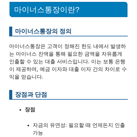
마이너스통장이란?
마이너스통장의 정의
마이너스통장은 고객이 정해진 한도 내에서 발생하
는 마이너스 잔액을 통해 필요한 금액을 자유롭게
인출할 수 있는 대출 서비스입니다. 이는 보통 은행
이 제공하며, 예금 이자와 대출 이자 간의 차이로 수
익을 얻습니다.
장점과 단점
장점
자금의 유연성: 필요할 때 언제든지 인출
가능