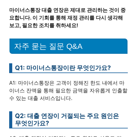
마이너스통장 대출 연장은 제대로 관리하는 것이 중
요합니다. 이 기회를 통해 재정 관리를 다시 생각해
보고, 필요한 조치를 취하세요!
자주 묻는 질문 Q&A
Q1: 마이너스통장이란 무엇인가요?
A1: 마이너스통장은 고객이 정해진 한도 내에서 마
이너스 잔액을 통해 필요한 금액을 자유롭게 인출할
수 있는 대출 서비스입니다.
Q2: 대출 연장이 거절되는 주요 원인은
무엇인가요?