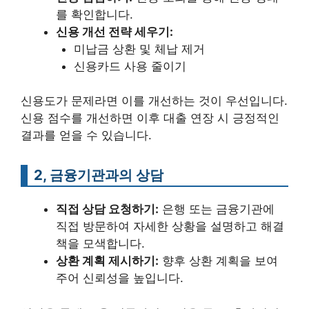
를 확인합니다.
신용 개선 전략 세우기:
미납금 상환 및 체납 제거
신용카드 사용 줄이기
신용도가 문제라면 이를 개선하는 것이 우선입니다.
신용 점수를 개선하면 이후 대출 연장 시 긍정적인
결과를 얻을 수 있습니다.
2, 금융기관과의 상담
직접 상담 요청하기:
은행 또는 금융기관에
직접 방문하여 자세한 상황을 설명하고 해결
책을 모색합니다.
상환 계획 제시하기:
향후 상환 계획을 보여
주어 신뢰성을 높입니다.