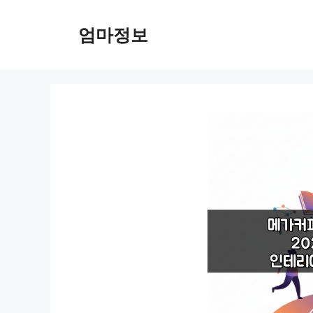
컨
텐
엄마정보
츠
로
건
너
뛰
기