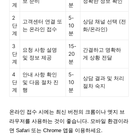
보 준비
정확한 정보 확인
계
분
2
5-
고객센터 연결 또
상담 채널 선택 (전
단
10
는 온라인 접수
화/온라인)
계
분
3
15-
요청 사항 설명
간결하고 명확하
단
20
및 정보 제공
게 상황 전달
계
분
4
안내 사항 확인
5-
상담 결과 및 처리
단
및 다음 절차 진
10
절차 숙지
계
행
분
온라인 접수 시에는 최신 버전의 크롬이나 엣지 브
라우저를 사용하는 것이 좋습니다. 모바일 환경이라
면 Safari 또는 Chrome 앱을 이용하세요.