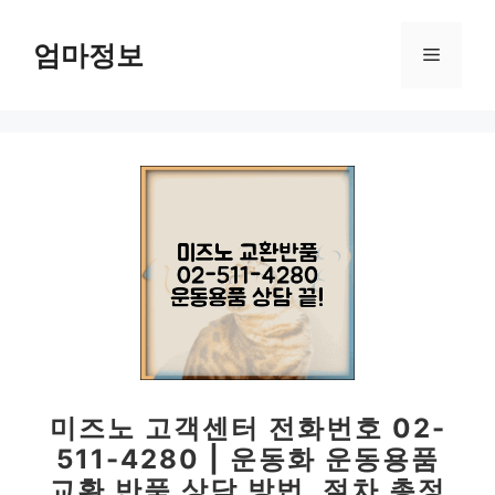
컨
텐
엄마정보
메
츠
로
뉴
건
너
뛰
기
미즈노 고객센터 전화번호 02-
511-4280 | 운동화 운동용품
교환 반품 상담 방법, 절차 총정