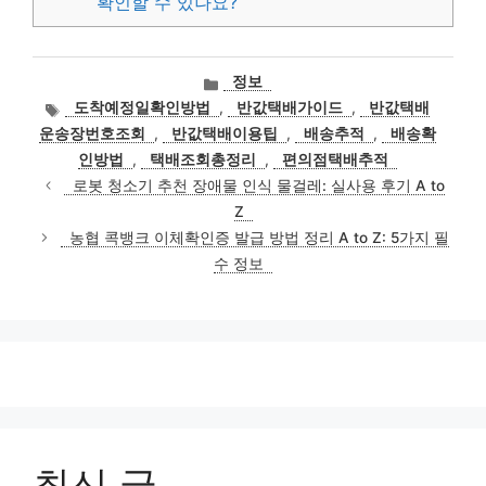
확인할 수 있나요?
카
정보
테
태
도착예정일확인방법
,
반값택배가이드
,
반값택배
고
그
운송장번호조회
,
반값택배이용팁
,
배송추적
,
배송확
리
인방법
,
택배조회총정리
,
편의점택배추적
로봇 청소기 추천 장애물 인식 물걸레: 실사용 후기 A to
Z
농협 콕뱅크 이체확인증 발급 방법 정리 A to Z: 5가지 필
수 정보
최신 글