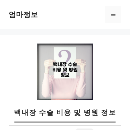
컨
텐
엄마정보
메
츠
로
뉴
건
너
뛰
기
백내장 수술 비용 및 병원 정보