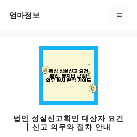
컨
텐
엄마정보
메
츠
로
뉴
건
너
뛰
기
법인 성실신고확인 대상자 요건
| 신고 의무와 절차 안내