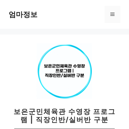
컨
텐
엄마정보
메
츠
로
뉴
건
너
뛰
기
보은군민체육관 수영장 프로그
램 | 직장인반/실버반 구분