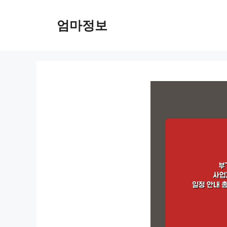
컨
텐
엄마정보
츠
로
건
너
뛰
기