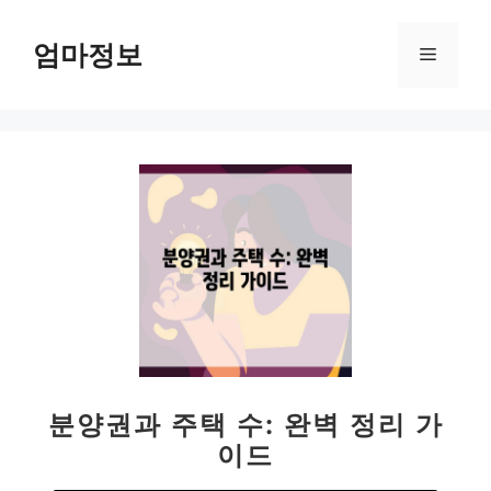
컨
텐
엄마정보
메
츠
로
뉴
건
너
뛰
기
분양권과 주택 수: 완벽 정리 가
이드