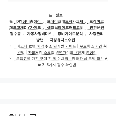
카
정보
테
태
DIY정비총정리
,
브레이크패드자가교체
,
브레이크
고
그
페드교체DIY가이드
,
셀프브레이크패드교체
,
안전운전
리
필수품
,
자동차정비DIY
,
정비가이드분석
,
차량관리
방법
,
차량유지보수팁
아고다 호텔 예약 취소 단계별 가이드 | 무료취소 기간 확
인법 | 환불처리 소요일 완벽가이드: 7단계 총정리
으뜸효율 가전 구매 전 필수 체크 | 환급 대상 모델 확인 A
to Z: 5가지 필수 확인법