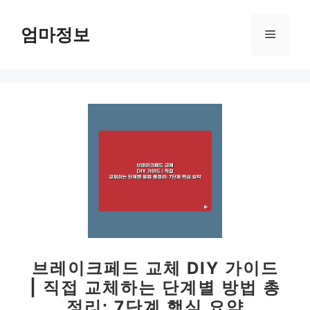
컨
텐
엄마정보
메
츠
로
뉴
건
너
뛰
기
브레이크페드 교체 DIY 가이드
| 직접 교체하는 단계별 방법 총
정리: 7단계 핵심 요약