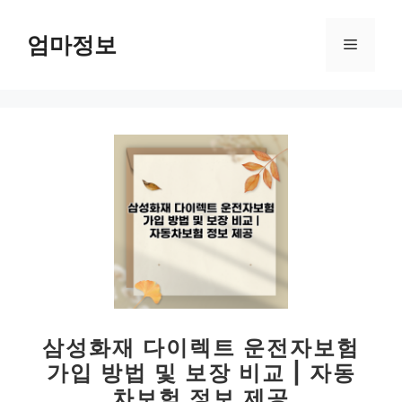
컨
텐
엄마정보
메
츠
로
뉴
건
너
뛰
기
삼성화재 다이렉트 운전자보험
가입 방법 및 보장 비교 | 자동
차보험 정보 제공