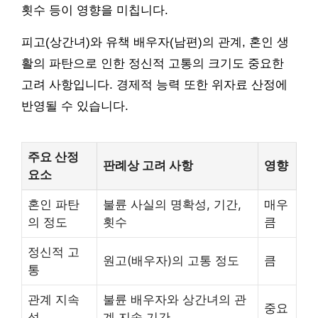
횟수 등이 영향을 미칩니다.
피고(상간녀)와 유책 배우자(남편)의 관계, 혼인 생
활의 파탄으로 인한 정신적 고통의 크기도 중요한
고려 사항입니다. 경제적 능력 또한 위자료 산정에
반영될 수 있습니다.
주요 산정
판례상 고려 사항
영향
요소
혼인 파탄
불륜 사실의 명확성, 기간,
매우
의 정도
횟수
큼
정신적 고
원고(배우자)의 고통 정도
큼
통
관계 지속
불륜 배우자와 상간녀의 관
중요
성
계 지속 기간