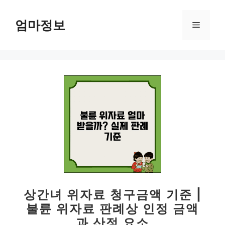
컨
텐
엄마정보
메
츠
로
뉴
건
너
뛰
기
상간녀 위자료 청구금액 기준 |
불륜 위자료 판례상 인정 금액
과 산정 요소