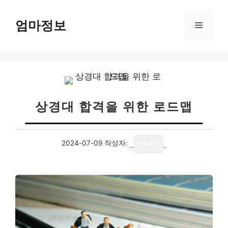
컨
텐
엄마정보
메
츠
로
뉴
건
너
뛰
기
상경대 합격을 위한 로드맵
2024-07-09
작성자:
media