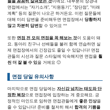
들을 꼼꼼히 살펴보는 것
이에요. 대부분의 상경대
면접에서는 “자기소개”, “지원동기”, “장단점”, “미래
계획” 등의 질문이 나오곤 하거든요. 이런 질문들에
대해 미리 답변을 준비해두면 면접장에서
당황하지
않고 차분히 답변
할 수 있어요 ^^
또한
면접 전 모의 면접을 꼭 해보는 것
이 도움이 돼
요. 동아리 친구나 선배들을 불러 함께 연습하면 실
제 면접장에서의 긴장감도 줄일 수 있답니다! 면접
관들의 시선과 질문 스타일에 익숙해지면 면접을
훨
씬 더 잘 볼 수 있
을 거에요 🙂
면접 당일 유의사항
마지막으로 면접 당일에는
자신감 넘치는 태도와 단
정한 복장
으로 면접장에 입장하는 게 중요해요. 긍
정적인 마인드로 임하면 면접관들에게
좋은 인상
을
줄 수 있답니다! 준비를 철저히 해서
합격의 기쁨을