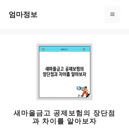
컨
텐
엄마정보
메
츠
로
뉴
건
너
뛰
기
새마을금고 공제보험의 장단점
과 차이를 알아보자