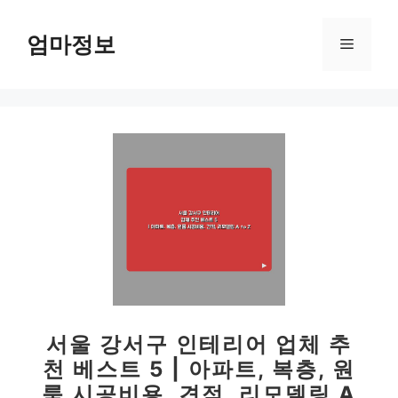
컨
텐
엄마정보
메
츠
로
뉴
건
너
뛰
기
서울 강서구 인테리어 업체 추
천 베스트 5 | 아파트, 복층, 원
룸 시공비용, 견적, 리모델링 A