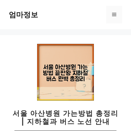
컨
텐
엄마정보
메
츠
로
뉴
건
너
뛰
기
서울 아산병원 가는방법 총정리
| 지하철과 버스 노선 안내