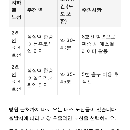
지하
간 (도
철
추천 역
주의사항
보 포
노선
함)
2호
잠실역 환승
8호선 방면으로
선
약 30-
→ 몽촌토성
환승 시 에스컬
→ 8
40분
역 하차
레이터 활용
호선
2호
잠실역 환승
선
약 35-
5번 출구 이용 후
→ 올림픽공
→ 8
45분
직진
원역 하차
호선
병원 근처까지 바로 오는 버스 노선들이 있습니다.
출발지에 따라 가장 효율적인 노선을 선택하세요.