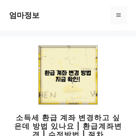
컨
텐
엄마정보
메
츠
로
뉴
건
너
뛰
기
소득세 환급 계좌 변경하고 싶
은데 방법 있나요 | 환급계좌변
경 | 수정방법 | 절차