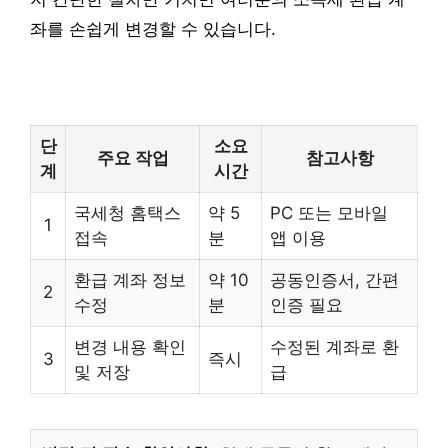
좌를 손쉽게 변경할 수 있습니다.
단
소요
주요 작업
참고사항
계
시간
국세청 홈택스
약 5
PC 또는 모바일
1
접속
분
앱 이용
환급 계좌 정보
약 10
공동인증서, 간편
2
수정
분
인증 필요
변경 내용 확인
수정된 계좌로 환
3
즉시
및 저장
급