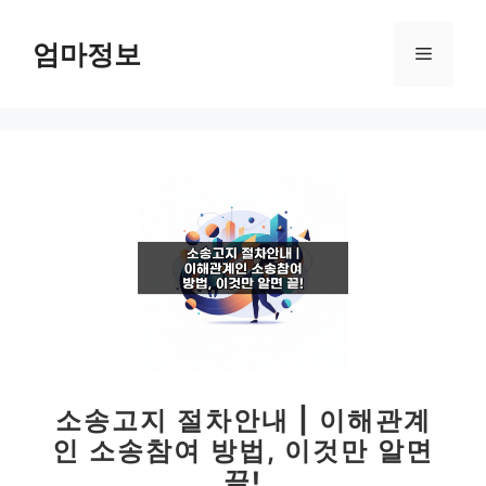
컨
텐
엄마정보
메
츠
로
뉴
건
너
뛰
기
소송고지 절차안내 | 이해관계
인 소송참여 방법, 이것만 알면
끝!