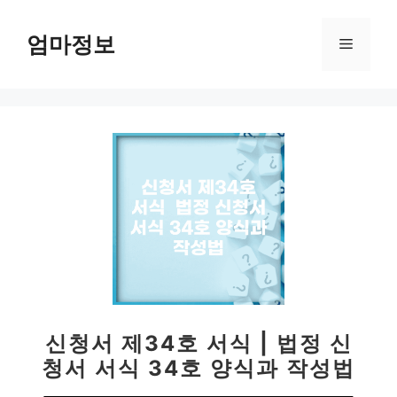
컨
텐
엄마정보
메
츠
로
뉴
건
너
뛰
기
신청서 제34호 서식 | 법정 신
청서 서식 34호 양식과 작성법