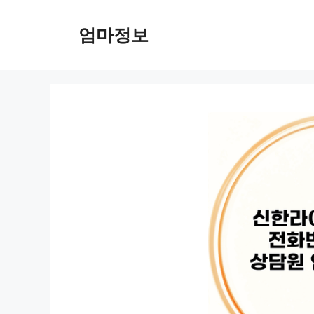
컨
텐
엄마정보
츠
로
건
너
뛰
기