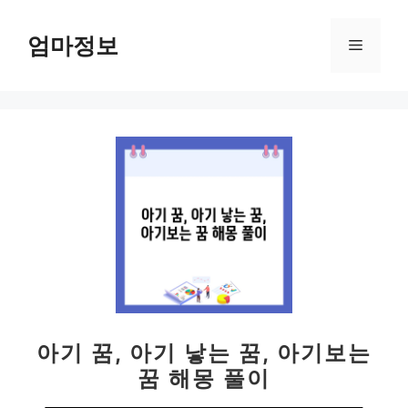
컨
텐
엄마정보
메
츠
로
뉴
건
너
뛰
기
아기 꿈, 아기 낳는 꿈, 아기보는
꿈 해몽 풀이