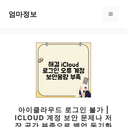
컨
텐
엄마정보
메
츠
로
뉴
건
너
뛰
기
아이클라우드 로그인 불가 |
ICLOUD 계정 보안 문제나 저
장 공간 부족으로 백업 동기화