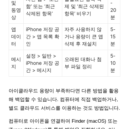
및
-
함’ 또는 ‘최근
제 및 ‘최근 삭제된
동영
20
삭제된 항목’
항목’ 비우기
상
분
앱
iPhone 저장 공
자주 사용하지 않
5-
데이
간 > 앱 목록 확
거나 용량이 큰 앱
15
터
인
삭제 후 재설치
분
설정 > 일반 >
5-
메시
오래된 대화나 첨
iPhone 저장 공
10
지
부 파일 정리
간 > 메시지
분
아이클라우드 용량이 부족하다면 다른 방법을 활용
해 백업할 수 있습니다. 컴퓨터에 직접 백업하거나,
별도 클라우드 서비스를 이용하는 것도 방법입니다.
컴퓨터로 아이폰을 연결하여 Finder (macOS) 또는