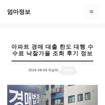
컨
텐
엄마정보
메
츠
로
뉴
건
너
뛰
기
아파트 경매 대출 한도 대행 수
수료 낙찰가율 조회 후기 정보
2024-08-06
작성자:
media