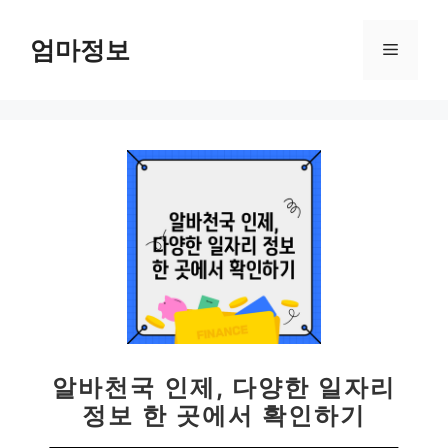
컨
텐
엄마정보
메
츠
로
뉴
건
너
뛰
기
알바천국 인제, 다양한 일자리
정보 한 곳에서 확인하기