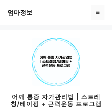
컨
텐
엄마정보
메
츠
로
뉴
건
너
뛰
기
어깨 통증 자가관리법 | 스트레
칭/테이핑 + 근력운동 프로그램