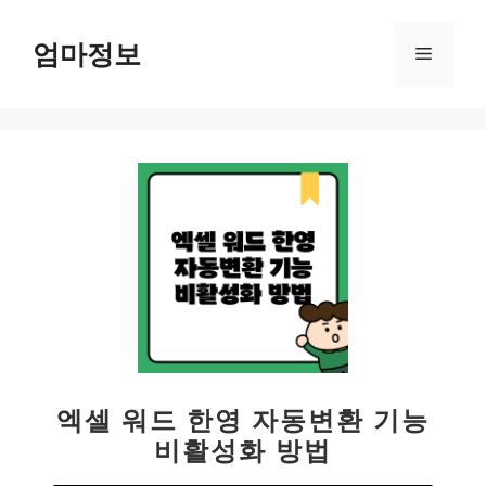
컨
텐
엄마정보
메
츠
로
뉴
건
너
뛰
기
엑셀 워드 한영 자동변환 기능
비활성화 방법